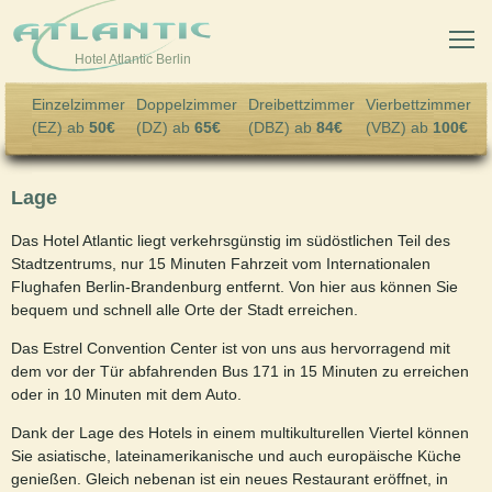
Skip to main content
Hotel Atlantic Berlin
Einzelzimmer
Doppelzimmer
Dreibettzimmer
Vierbettzimmer
(EZ) ab
50€
(DZ) ab
65€
(DBZ) ab
84€
(VBZ) ab
100€
Lage
Das Hotel Atlantic liegt verkehrsgünstig im südöstlichen Teil des
Stadtzentrums, nur 15 Minuten Fahrzeit vom Internationalen
Flughafen Berlin-Brandenburg entfernt. Von hier aus können Sie
bequem und schnell alle Orte der Stadt erreichen.
Das Estrel Convention Center ist von uns aus hervorragend mit
dem vor der Tür abfahrenden Bus 171 in 15 Minuten zu erreichen
oder in 10 Minuten mit dem Auto.
Dank der Lage des Hotels in einem multikulturellen Viertel können
Sie asiatische, lateinamerikanische und auch europäische Küche
genießen. Gleich nebenan ist ein neues Restaurant eröffnet, in