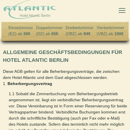
Skip to main content
Hotel Atlantic Berlin
Einzelzimmer
Doppelzimmer
Dreibettzimmer
Vierbettzimmer
(EZ) ab
50€
(DZ) ab
65€
(DBZ) ab
84€
(VBZ) ab
100€
ALLGEMEINE GESCHÄFTSBEDINGUNGEN FÜR
HOTEL ATLANTIC BERLIN
Diese AGB gelten für alle Beherbergungsverträge, die zwischen
dem Hotel Atlantic und dem Gast abgeschlossen werden.
1.
Beherbergungsvertrag
1.1 Sobald die Zimmerbuchung vom Beherbergungsbetrieb
angenommen ist, liegt ein verbindlicher Beherbergungsvertrag
vor. Diese Vereinbarung ist in Form einer Reservierung für beide
Vertragspartner bindend. Verbindliche Buchungen kommen erst
durch die schriftliche Bestätigung (auch per Fax oder e-Mail)
des Hotels zustande. Sofern dies terminlich nicht mehr möglich