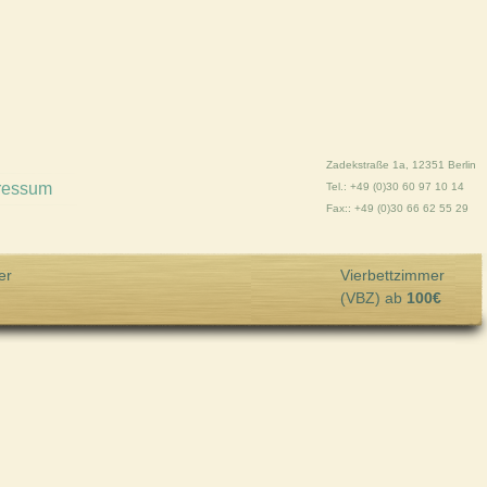
Zadekstraße 1a, 12351 Berlin
ressum
Tel.: +49 (0)30 60 97 10 14
Fax:: +49 (0)30 66 62 55 29
er
Vierbettzimmer
(VBZ) ab
100€