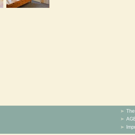
Th
AG
Imp