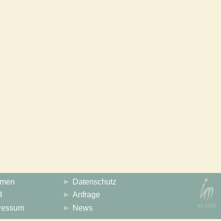
emen
Datenschutz
B
Anfrage
(с) 2011
ressum
News