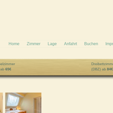
Home
Zimmer
Lage
Anfahrt
Buchen
Imp
elzimmer
Dreibettzimm
 ab
65€
(DBZ) ab
84€