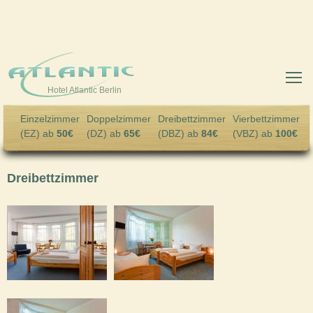
Skip to main content
Hotel Atlantic Berlin
Einzelzimmer
Doppelzimmer
Dreibettzimmer
Vierbettzimmer
(EZ) ab
50€
(DZ) ab
65€
(DBZ) ab
84€
(VBZ) ab
100€
Dreibettzimmer