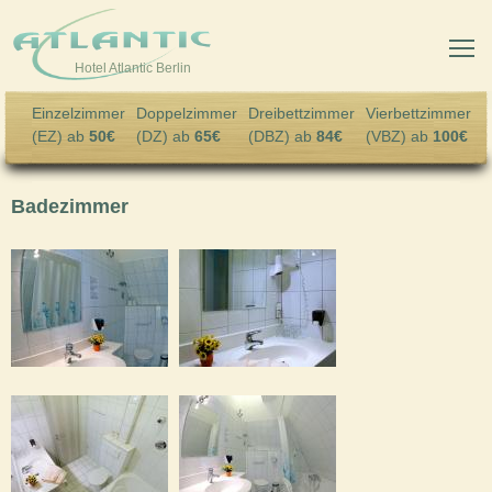
Skip to main content
Hotel Atlantic Berlin
Einzelzimmer
Doppelzimmer
Dreibettzimmer
Vierbettzimmer
(EZ) ab
50€
(DZ) ab
65€
(DBZ) ab
84€
(VBZ) ab
100€
Badezimmer