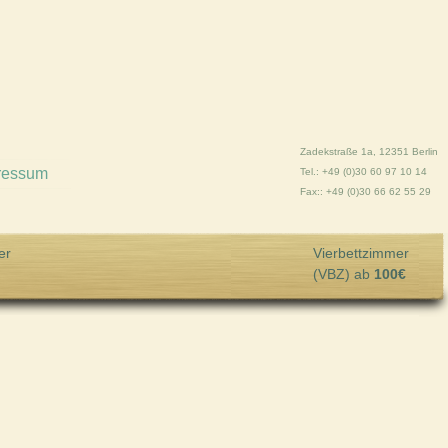
Zadekstraße 1a, 12351 Berlin
ressum
Tel.: +49 (0)30 60 97 10 14
Fax:: +49 (0)30 66 62 55 29
er
Vierbettzimmer
(VBZ) ab
100€