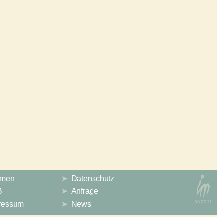
emen
Datenschutz
B
Anfrage
(с) 2011
ressum
News