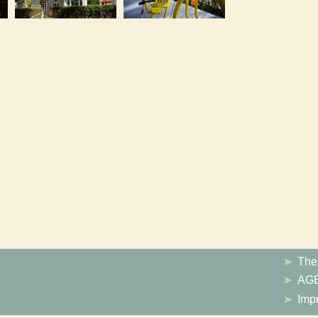
Th
AG
Imp