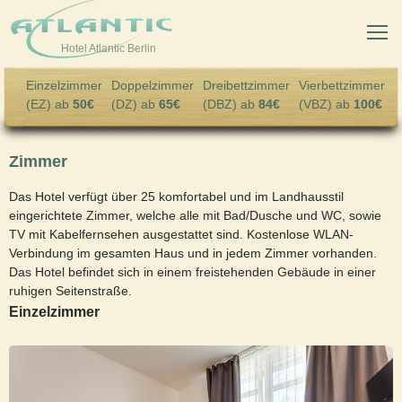
Skip to main content
Hotel Atlantic Berlin
Einzelzimmer
Doppelzimmer
Dreibettzimmer
Vierbettzimmer
(EZ) ab
50€
(DZ) ab
65€
(DBZ) ab
84€
(VBZ) ab
100€
Zimmer
Das Hotel verfügt über 25 komfortabel und im Landhausstil
eingerichtete Zimmer, welche alle mit Bad/Dusche und WC, sowie
TV mit Kabelfernsehen ausgestattet sind. Kostenlose WLAN-
Verbindung im gesamten Haus und in jedem Zimmer vorhanden.
Das Hotel befindet sich in einem freistehenden Gebäude in einer
ruhigen Seitenstraße.
Einzelzimmer