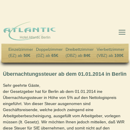
Skip to main content
Hotel Atlantic Berlin
Einzelzimmer
Doppelzimmer
Dreibettzimmer
Vierbettzimmer
(EZ) ab
50€
(DZ) ab
65€
(DBZ) ab
84€
(VBZ) ab
100€
Übernachtungssteuer ab dem 01.01.2014 in Berlin
Sehr geehrte Gäste,
der Gesetzgeber hat für Berlin ab dem 01.01.2014 ine
Übernachtungssteuer in Höhe von 5% auf den Nettologispreis
eingeführt. Von dieser Steuer ausgenomen sind
Geschäftsreisende, welche jedoch zwingend eine
Arbeitgeberbescheinigung, ausgefüllt vom Arbeitgeber, vorlegen
müssen (lt. Gesetz). Wir möchten Ihnen jedoch mitteilen, daß WIR
diese Steuer für SIE übernehmen, und somit nicht auf den